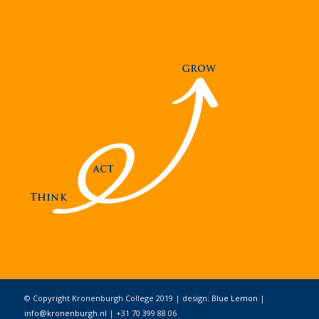
© Copyright Kronenburgh College 2019 | design:
Blue Lemon
|
info@kronenburgh.nl
| +31 70 399 88 06